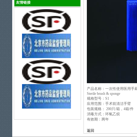
友情链接
产品名称：一次性使用医用手
Sterile brush & sponge
规格型号：S1
应用范围：手术前清洁手臂
包装规格： 200只/箱，4箱/件
消毒方式：环氧乙烷
有效期：两年
返回